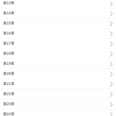
第13章
第14章
第15章
第16章
第17章
第18章
第19章
第20章
第21章
第22章
第23章
第24章