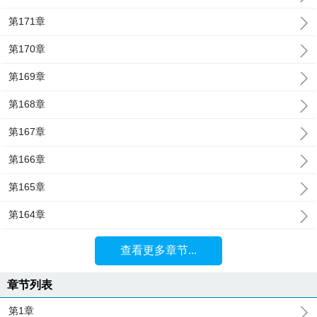
第171章
第170章
第169章
第168章
第167章
第166章
第165章
第164章
查看更多章节...
章节列表
第1章