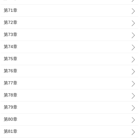
第71章
第72章
第73章
第74章
第75章
第76章
第77章
第78章
第79章
第80章
第81章