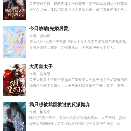
关于穿成后妈，拯救疼痛文学校草男主简厌原本是霸总文跌落神
坛的白月光，死后绑定真心话大冒险系统，成了青春伤痛文学...
今日放晴[先婚后爱]
作者：猫猫可
痞帅机长×电视台天气预报美女主持人先孕后爱先婚后爱熟男熟
女甜文陆晴，28岁，江州电视台，天气预报美女主持人...
大周皇太子
作者：君九思
关于大周皇太子周宁穿越成了皇长子以为是天选之子却悲催的发
现自己竟然不是嫡出，太子从来都是立嫡不立长，算了，不争...
我只想被我拯救过的反派抛弃
作者：栖风念
晚7点日更一开始，系统告诉姜眠这是救赎本。为了活着，姜眠
焊死甜甜圈属性，将受尽欺辱践踏的少年反派护在身后，认...